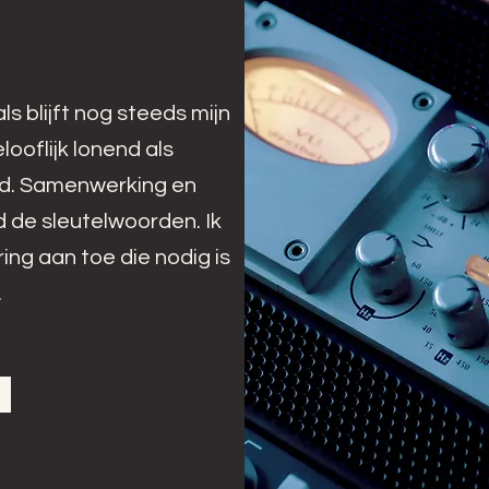
s blijft nog steeds mijn
looflijk lonend als
nd. Samenwerking en
jd de sleutelwoorden. Ik
ing aan toe die nodig is
.